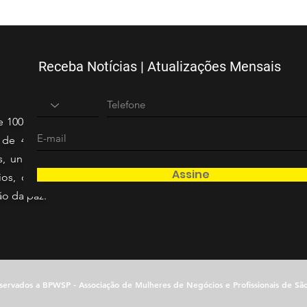
Receba Notícias | Atualizações Mensais
e 100 (cem)
 de 40 mil
s, unidas e
Assine
os, defesa
ão da paz.
eservados a BPWSP - Associação de Mulheres de Negócios e Profissionais de Sã