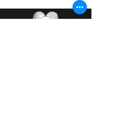
Presentes em mais de 100 (cem)
países, somos mais de 40 mil
mulheres organizadas, unidas e em
busca de negócios, defesa de
direitos e promoção da paz.
Receba Notícias | Atualizações
Mensais